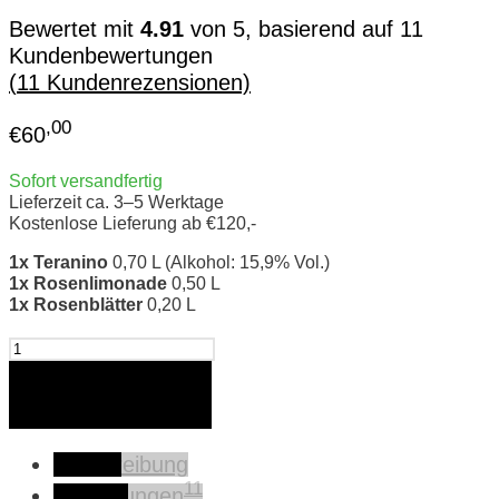
Bewertet mit
4.91
von 5, basierend auf
11
Kundenbewertungen
(
11
Kundenrezensionen)
,00
€
60
Sofort versandfertig
Lieferzeit ca. 3–5 Werktage
Kostenlose Lieferung ab €120,-
1x Teranino
0,70 L (Alkohol: 15,9% Vol.)
1x Rosenlimonade
0,50 L
1x Rosenblätter
0,20 L
Aura
Teranino
Rose
In den Warenkorb
Geschenkset
Menge
Beschreibung
11
Bewertungen