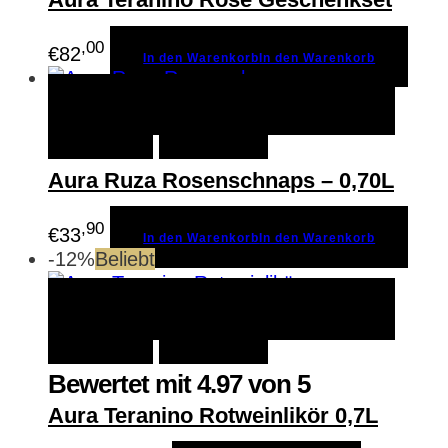
,00
€
82
In den Warenkorb
In den Warenkorb
In den Warenkorb
In den
Schnellansicht
Warenkorb
Merken
Aura Ruza Rosenschnaps – 0,70L
,90
€
33
In den Warenkorb
In den Warenkorb
-12%
Beliebt
In den Warenkorb
In den
Schnellansicht
Warenkorb
Merken
Bewertet mit
4.97
von 5
Aura Teranino Rotweinlikör 0,7L