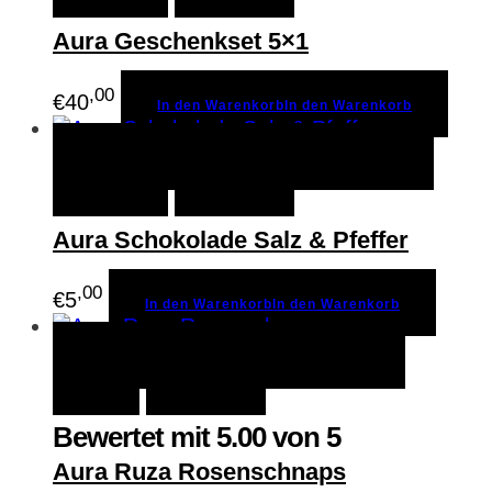
Aura Geschenkset 5×1
,00
€
40
In den Warenkorb
In den Warenkorb
In den Warenkorb
In den
Schnellansicht
Warenkorb
Merken
Aura Schokolade Salz & Pfeffer
,00
€
5
In den Warenkorb
In den Warenkorb
Größe wählen
Größe
Schnellansicht
wählen
Merken
Bewertet mit
5.00
von 5
Aura Ruza Rosenschnaps