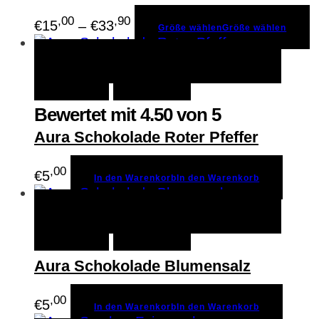
,00
,90
€
15
–
€
33
Größe wählen
Größe wählen
In den Warenkorb
In den
Schnellansicht
Warenkorb
Merken
Bewertet mit
4.50
von 5
Aura Schokolade Roter Pfeffer
,00
€
5
In den Warenkorb
In den Warenkorb
In den Warenkorb
In den
Schnellansicht
Warenkorb
Merken
Aura Schokolade Blumensalz
,00
€
5
In den Warenkorb
In den Warenkorb