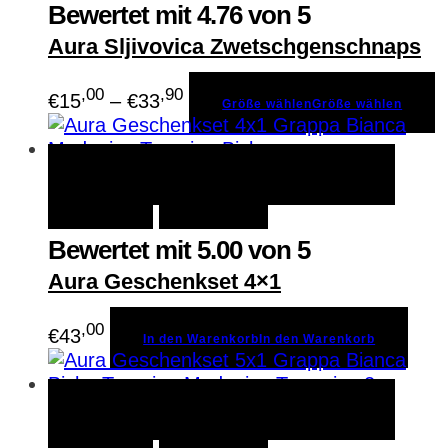
Bewertet mit
4.76
von 5
Aura Sljivovica Zwetschgenschnaps
,00
,90
€
15
–
€
33
Größe wählen
Größe wählen
In den Warenkorb
In den
Schnellansicht
Warenkorb
Merken
Bewertet mit
5.00
von 5
Aura Geschenkset 4×1
,00
€
43
In den Warenkorb
In den Warenkorb
In den Warenkorb
In den
Schnellansicht
Warenkorb
Merken