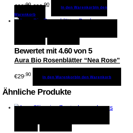
,90
Ursprünglicher
,90
Aktueller
€
33
€
29
In den Warenkorb
In den
Preis
Preis
Warenkorb
war:
ist:
€33,90
€29,90.
In den Warenkorb
In den
Schnellansicht
Warenkorb
Merken
Bewertet mit
4.60
von 5
Aura Bio Rosenblätter “Nea Rose”
,90
€
29
In den Warenkorb
In den Warenkorb
Ähnliche Produkte
Größe wählen
Größe
Schnellansicht
wählen
Merken