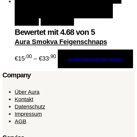
Größe wählen
Größe
Schnellansicht
wählen
Merken
Bewertet mit
4.68
von 5
Aura Smokva Feigenschnaps
,00
,90
€
15
–
€
33
Größe wählen
Größe wählen
Company
Über Aura
Kontakt
Datenschutz
Impressum
AGB