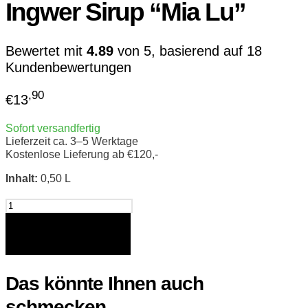
Ingwer Sirup “Mia Lu”
Bewertet mit
4.89
von 5, basierend auf
18
Kundenbewertungen
,90
€
13
Sofort versandfertig
Lieferzeit ca. 3–5 Werktage
Kostenlose Lieferung ab €120,-
Inhalt:
0,50 L
Aura
Rosen-
Limetten-
In den Warenkorb
Ingwer
Sirup
Das könnte Ihnen auch
"Mia
Lu"
schmecken …