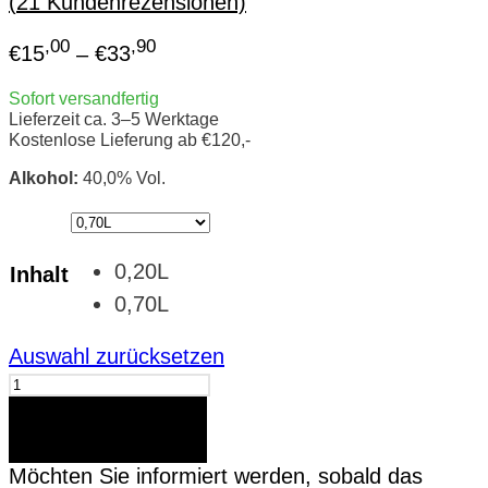
(
21
Kundenrezensionen)
,00
,90
€
15
–
€
33
Sofort versandfertig
Lieferzeit ca. 3–5 Werktage
Kostenlose Lieferung ab €120,-
Alkohol:
40,0% Vol.
0,20L
Inhalt
0,70L
Auswahl zurücksetzen
Aura
Sljivovica
Zwetschgenschnaps
In den Warenkorb
Menge
Möchten Sie informiert werden, sobald das