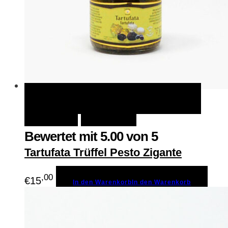
In den Warenkorb
In den
Schnellansicht
Warenkorb
Merken
Bewertet mit
5.00
von 5
Tartufata Trüffel Pesto Zigante
,00
€
15
In den Warenkorb
In den Warenkorb