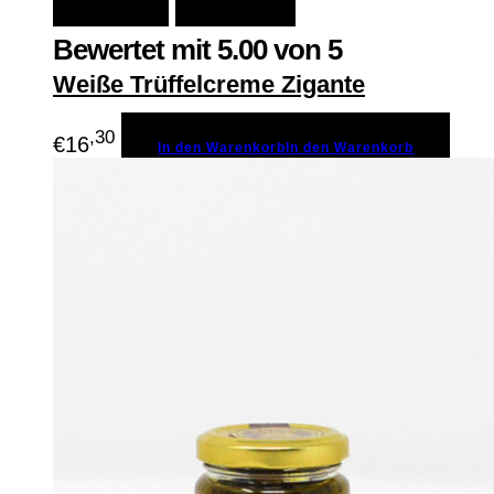
Bewertet mit
5.00
von 5
Weiße Trüffelcreme Zigante
,30
€
16
In den Warenkorb
In den Warenkorb