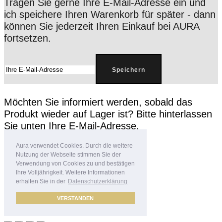
Tragen Sie gerne Ihre E-Mail-Adresse ein und
ich speichere Ihren Warenkorb für später - dann
können Sie jederzeit Ihren Einkauf bei AURA
fortsetzen.
Speichern
Möchten Sie informiert werden, sobald das
Produkt wieder auf Lager ist? Bitte hinterlassen
Sie unten Ihre E-Mail-Adresse.
Aura verwendet Cookies. Durch die weitere
Nutzung der Webseite stimmen Sie der
Verwendung von Cookies zu und bestätigen
Ihre Volljährigkeit. Weitere Informationen
In die Warteliste eintragen
erhalten Sie in der
Datenschutzerklärung
VERSTANDEN