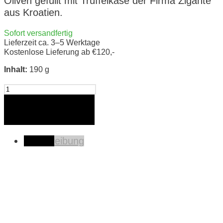
Oliven gefüllt mit Trüffelkäse der Firma Zigante
aus Kroatien.
Sofort versandfertig
Lieferzeit ca. 3–5 Werktage
Kostenlose Lieferung ab €120,-
Inhalt:
190 g
Oliven
mit
Trüffel
In den Warenkorb
Käse
Zigante
Beschreibung
Menge