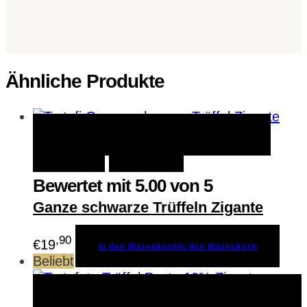
Ähnliche Produkte
In den Warenkorb
In den
Schnellansicht
Warenkorb
Merken
Bewertet mit
5.00
von 5
Ganze schwarze Trüffeln Zigante
,90
€
19
In den Warenkorb
In den Warenkorb
Beliebt
Zum Produkt
Zum Produkt
Schnellansicht