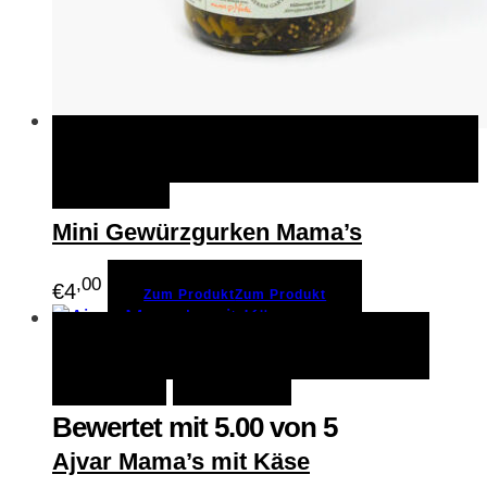
Zum Produkt
Zum Produkt
Schnellansicht
Merken
Mini Gewürzgurken Mama’s
,00
€
4
Zum Produkt
Zum Produkt
In den Warenkorb
In den
Schnellansicht
Warenkorb
Merken
Bewertet mit
5.00
von 5
Ajvar Mama’s mit Käse