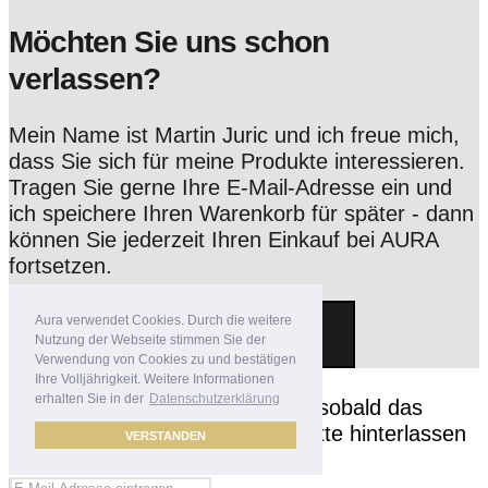
Möchten Sie uns schon
verlassen?
Mein Name ist Martin Juric und ich freue mich,
dass Sie sich für meine Produkte interessieren.
Tragen Sie gerne Ihre E-Mail-Adresse ein und
ich speichere Ihren Warenkorb für später - dann
können Sie jederzeit Ihren Einkauf bei AURA
fortsetzen.
Aura verwendet Cookies. Durch die weitere
Speichern
Nutzung der Webseite stimmen Sie der
Verwendung von Cookies zu und bestätigen
Ihre Volljährigkeit. Weitere Informationen
erhalten Sie in der
Datenschutzerklärung
Möchten Sie informiert werden, sobald das
Produkt wieder auf Lager ist? Bitte hinterlassen
VERSTANDEN
Sie unten Ihre E-Mail-Adresse.