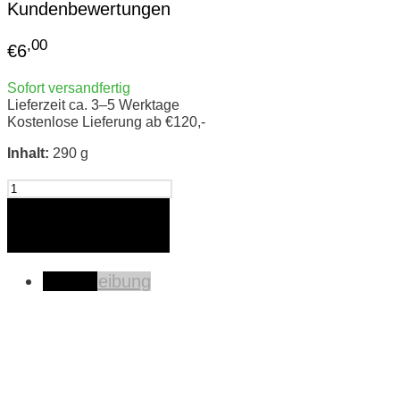
Kundenbewertungen
,00
€
6
Sofort versandfertig
Lieferzeit ca. 3–5 Werktage
Kostenlose Lieferung ab €120,-
Inhalt:
290 g
Ajvar
Mama's
Mild
In den Warenkorb
Rot
Menge
Beschreibung