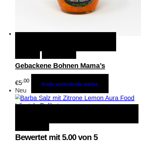
Größe wählen
Größe
Schnellansicht
wählen
Merken
Gebackene Bohnen Mama’s
,00
€
5
Größe wählen
Größe wählen
Neu
Zum Produkt
Zum Produkt
Schnellansicht
Merken
Bewertet mit
5.00
von 5