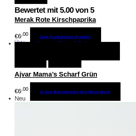
Bewertet mit
5.00
von 5
Merak Rote Kirschpaprika
,00
€
6
Zum Produkt
Zum Produkt
In den Warenkorb
In den
Schnellansicht
Warenkorb
Merken
Ajvar Mama’s Scharf Grün
,00
€
6
In den Warenkorb
In den Warenkorb
Neu